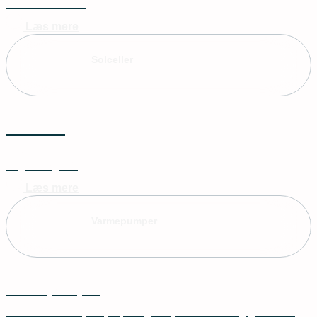
solcellebatterier
Læs mere
Solceller
Solceller
Bliv mere uafhængig med solenergi, der reducerer både
udgifter og CO₂
Læs mere
Varmepumper
Varmepumper
Effektive varmepumper, der giver jer en stabil og grønnere