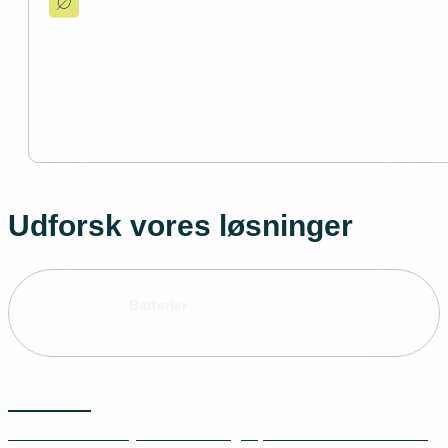
Tryghed og bæredygtighed
Med fokus på økonomi, miljø og fremtidssikring gør vi
den grønne omstilling enkel.
Udforsk vores løsninger
Batterier
Batterier
Få maksimal udnyttelse af din egenproducerede strøm med