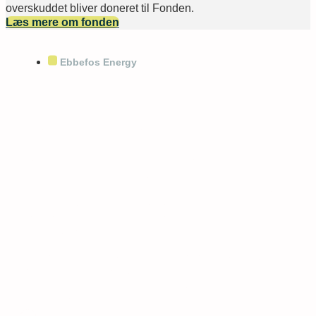
overskuddet bliver doneret til Fonden.
Læs mere om fonden
Ebbefos Energy
En stærk partner til
fremtidens energiløsninger
Ebbefos Energy er sat i verden for at gøre den grønne
omstilling mere enkel og værdifuld. Volatile
energipriser, skærpede EU-regler og nye klimakrav
betyder, at virksomheder og offentlige aktører i stigende
grad har brug for én samlet partner i stedet for mange
enkeltleverandører.
Med rådgivning, projektering, installation og service
samet ét sted skaber vi gennemsigtighed, reducerer
kompleksiteten og fremtidssikrer vores kunders
energiforbrug.