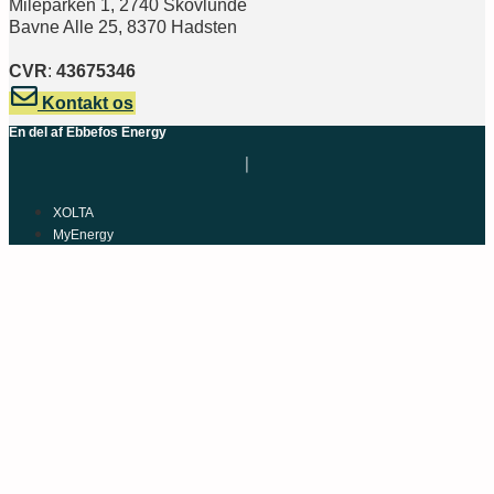
Mileparken 1, 2740 Skovlunde
Bavne Alle 25, 8370 Hadsten
CVR
:
43675346
Kontakt os
En del af Ebbefos Energy
XOLTA
MyEnergy