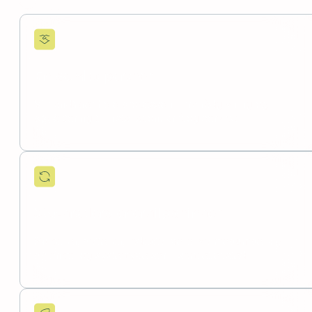
Book et møde
Én samlet partner
Vi håndterer hele processen – fra rådgivning og
projektering til installation, drift og service.
360-graders energiløsninger
Solceller, batterier, ladestandere, varmepumper og
balance- og systemydelser – samlet ét sted.