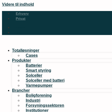
Videre til indhold
Erhverv
Privat
Erhverv
Privat
Totalløsninger
Cases
Produkter
Batterier
Smart styring
Solceller
Solceller med batteri
Varmepumper
Brancher
Boligforening
Industri
Forsyningssektoren
Institutioner