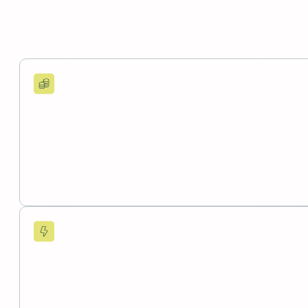
Vi tilbyder en samlet 360° løsning, der integrerer
solceller med batterier, varmepumper og systemydelser
i én komplet energipakke.
Book et møde
Besparelser på energiregningen
Solcelleanlæg reducerer jeres eludgifter markant – og
giver hurtigere tilbagebetaling, hvis I kombinerer med
batteriløsninger.
Mindre afhængighed af energipriser
Bliv mindre sårbare over for volatile elpriser, og få mere
kontrol over jeres energiforbrug.