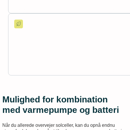
Styrket grøn profil
Vis omverdenen, at I tager ansvar – solceller styrker
både CSR, bæredygtighedsrapportering og jeres
brand.
Mulighed for kombination
med varmepumpe og batteri
Når du allerede overvejer solceller, kan du opnå endnu