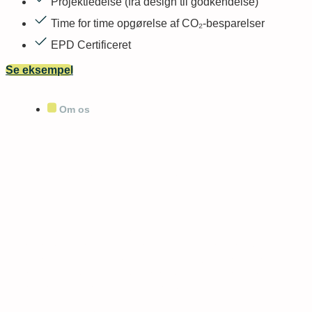
Projektledelse (fra design til godkendelse)
Time for time opgørelse af CO₂-besparelser
EPD Certificeret
Se eksempel
Om os
Hvorfor vælge firma
solcelleløsninger fra
Ebbefos Energy?
Med Ebbefos Energy får du en solid
samarbejdspartner, der har ekspertise i alt fra solceller
og varmepumper til batteriløsninger. Vi er vant til at
håndtere projekter i stor skala, og vores tilgang bygger
på kvalitet og langsigtede relationer.