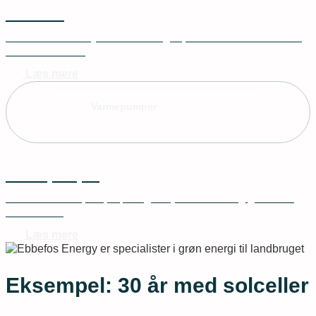
Batterier
Få maksimal udnyttelse af din egenproducerede strøm med
solcellebatterier
Læs mere
Varmepumper
Varmepumper
Effektive varmepumper, der giver jer en stabil og grønnere
varmekilde.
Læs mere
Eksempel: 30 år med solceller