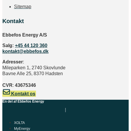
Sitemap
Kontakt
Ebbefos Energy A/S
Salg:
+45 44 120 360
kontakt@ebbefos.dk
Adresser
:
Mileparken 1, 2740 Skovlunde
Bavne Alle 25, 8370 Hadsten
CVR
:
43675346
Kontakt os
En del af Ebbefos Energy
XOLTA
MyEnergy