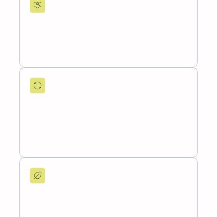
Én samlet partner
Vi håndterer hele processen – fra rådgivning
og projektering til installation, drift og service.
360-graders energiløsninger
Solceller, batterier, ladestandere,
varmepumper og balance- og systemydelser
– samlet ét sted.
Tryghed og bæredygtighed
Med fokus på økonomi, miljø og