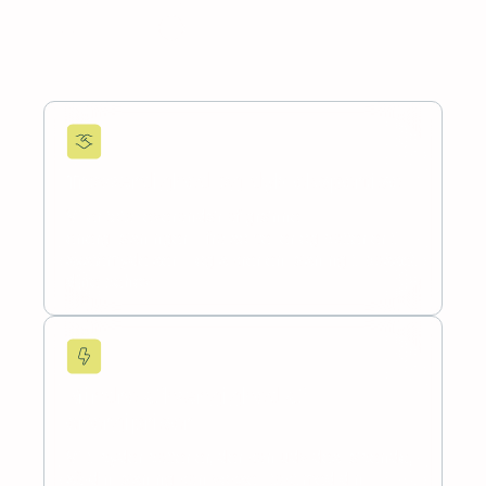
fra store energiprojekter.
Book et møde
Troværdighed og dyb ekspertise
Vi er totalleverandør af grønne
energiløsninger – fra solceller og batterier til
systemydelser – og sikrer en løsning tilpasset
dine behov.
Mindre afhængighed af
energipriser
Vi tilbyder batterier, der kan udvides løbende,
så din løsning kan vokse i takt med din