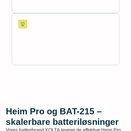
virksomheds energibehov.
One-stop-shop
Vi håndterer alt fra rådgivning, projektledelse
og installation til løbende service og
overvågning – ét kontaktpunkt hele vejen.
Heim Pro og BAT-215 –
skalerbare batteriløsninger
Vores batteribrand XOLTA leverer de effektive Heim Pro