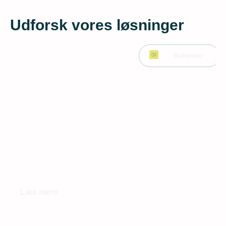
Udforsk vores løsninger
Batterier
Batterier
Få maksimal udnyttelse af din egenproducerede strøm
med solcellebatterier
Læs mere