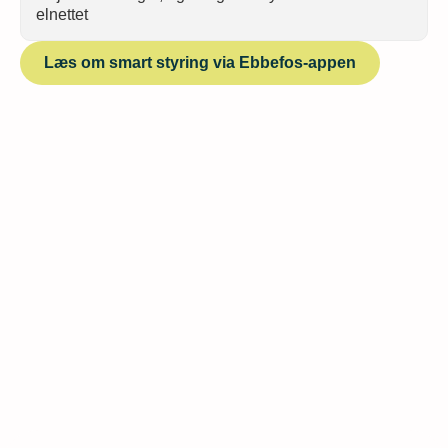
elnettet
Læs om smart styring via Ebbefos-appen